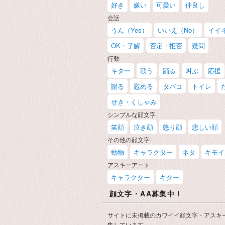
好き
嫌い
可愛い
仲良し
会話
うん（Yes）
いいえ（No）
イイ
OK・了解
否定・拒否
疑問
行動
キター
歌う
踊る
叫ぶ
応援
謝る
慰める
タバコ
トイレ
せき・くしゃみ
シンプルな顔文字
笑顔
泣き顔
怒り顔
悲しい顔
その他の顔文字
動物
キャラクター
ネタ
キモイ
アスキーアート
キャラクター
キター
顔文字・AA募集中！
サイトに未掲載のカワイイ顔文字・アスキ
集しています。