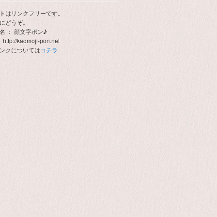
トはリンクフリーです。
にどうぞ。
名 ： 顔文字ポン♪
http://kaomoji-pon.net
ンクについては
コチラ