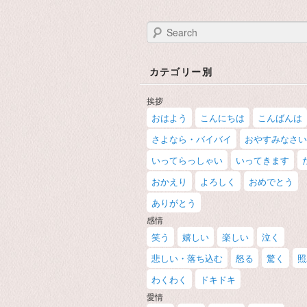
Search
カテゴリー別
挨拶
おはよう
こんにちは
こんばんは
さよなら・バイバイ
おやすみなさい
いってらっしゃい
いってきます
おかえり
よろしく
おめでとう
ありがとう
感情
笑う
嬉しい
楽しい
泣く
悲しい・落ち込む
怒る
驚く
照
わくわく
ドキドキ
愛情