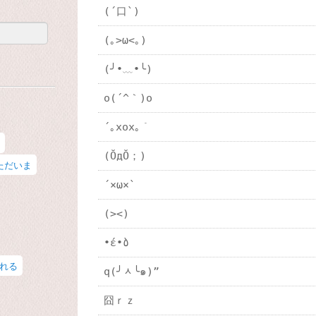
(´口`)
(｡>ω<｡)
(╯•﹏•╰)
o(´^｀)o
´｡xox｡｀
(ŎдŎ；)
ただいま
´×ω×`
(><)
•́ε•̀٥
れる
q(╯ᆺ╰๑)”
囧ｒｚ