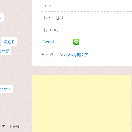
orz
ネ
(｡•́__ก̀｡)
(｡ŏ_ŏ。)
Tweet
震える
ため息
カテゴリ：
シンプルな顔文字
顔文字
ーアートを募