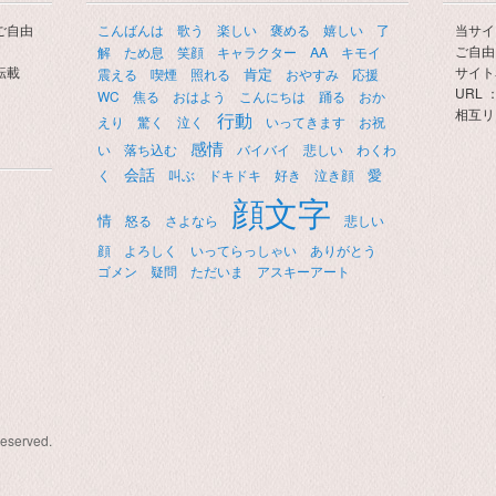
ご自由
こんばんは
歌う
楽しい
褒める
嬉しい
了
当サイ
ご自由
解
ため息
笑顔
キャラクター
AA
キモイ
転載
サイト
肯定
震える
喫煙
照れる
おやすみ
応援
URL ： 
WC
焦る
おはよう
こんにちは
踊る
おか
相互リ
行動
えり
驚く
泣く
いってきます
お祝
感情
い
落ち込む
バイバイ
悲しい
わくわ
会話
愛
く
叫ぶ
ドキドキ
好き
泣き顔
顔文字
情
怒る
さよなら
悲しい
顔
よろしく
いってらっしゃい
ありがとう
ゴメン
疑問
ただいま
アスキーアート
Reserved.