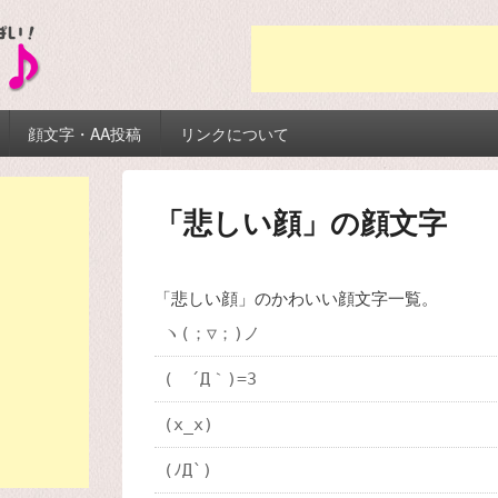
顔文字・AA投稿
リンクについて
「悲しい顔」の顔文字
「悲しい顔」のかわいい顔文字一覧。
ヽ(；▽；)ノ
( ´Д｀)=3
(x_x)
(ﾉД`)