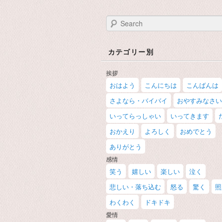
Search
カテゴリー別
挨拶
おはよう
こんにちは
こんばんは
さよなら・バイバイ
おやすみなさい
いってらっしゃい
いってきます
おかえり
よろしく
おめでとう
ありがとう
感情
笑う
嬉しい
楽しい
泣く
悲しい・落ち込む
怒る
驚く
照
わくわく
ドキドキ
愛情