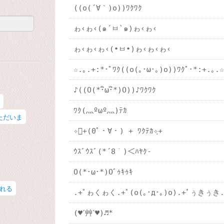
((o(´∀｀)o))ﾜｸﾜｸ
ゎ‹ゎ‹(๑´ㅂ`๑)ゎ‹ゎ‹
ゎ‹ゎ‹ゎ‹(•ㅂ•)ゎ‹ゎ‹ゎ‹
☆.｡.+:*･ﾟﾜｸ((o(｡･ω･｡)o))ﾜｸﾟ･*:+.｡.
♪((O(*･ิω･ิ*)O))♪ﾜｸﾜｸ
ﾜｸ(灬ºωº灬)ﾃｶ
ただいま
✧ฺ+(0ﾟ・∀・) + ﾜｸﾃｶ✧ฺ+
ｳｽﾞｳｽﾞ(*´8｀)＜ﾊﾔｸ-
O(*･ω･*)Oﾞｩｷｩｷ
れる
.+ﾟゎくゎく.+ﾟ(o(｡･д･｡)o).+ﾟぅきぅき.
(♥ˊ艸ˋ♥)♬*