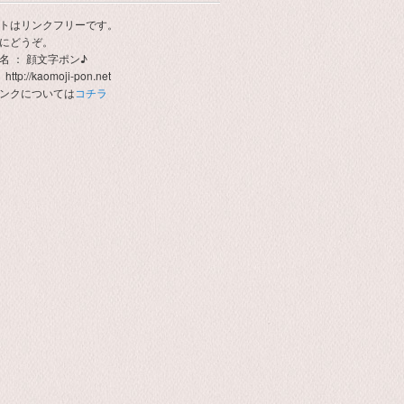
トはリンクフリーです。
にどうぞ。
名 ： 顔文字ポン♪
http://kaomoji-pon.net
ンクについては
コチラ