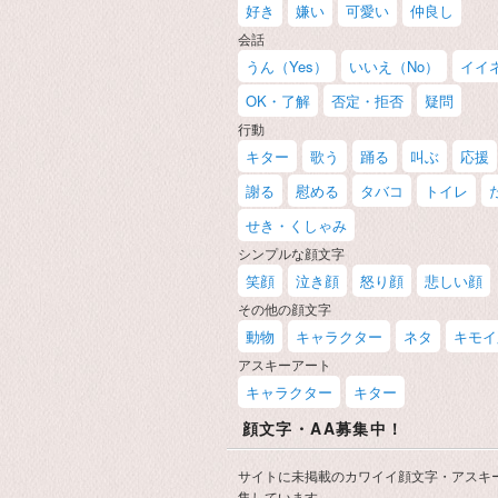
好き
嫌い
可愛い
仲良し
会話
うん（Yes）
いいえ（No）
イイ
OK・了解
否定・拒否
疑問
行動
キター
歌う
踊る
叫ぶ
応援
謝る
慰める
タバコ
トイレ
せき・くしゃみ
シンプルな顔文字
笑顔
泣き顔
怒り顔
悲しい顔
その他の顔文字
動物
キャラクター
ネタ
キモイ
アスキーアート
キャラクター
キター
顔文字・AA募集中！
サイトに未掲載のカワイイ顔文字・アスキ
集しています。