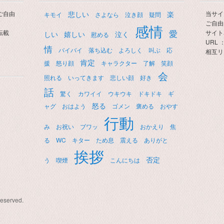
ご自由
悲しい
楽
当サイ
キモイ
さよなら
泣き顔
疑問
ご自由
感情
愛
転載
サイト
しい
嬉しい
泣く
慰める
URL ： 
情
バイバイ
落ち込む
よろしく
叫ぶ
応
相互リ
肯定
援
怒り顔
キャラクター
了解
笑顔
会
照れる
いってきます
悲しい顔
好き
話
驚く
カワイイ
ウキウキ
ドキドキ
ギ
怒る
ャグ
おはよう
ゴメン
褒める
おやす
行動
み
お祝い
ブワッ
おかえり
焦
る
WC
キター
ため息
震える
ありがと
挨拶
否定
う
喫煙
こんにちは
Reserved.