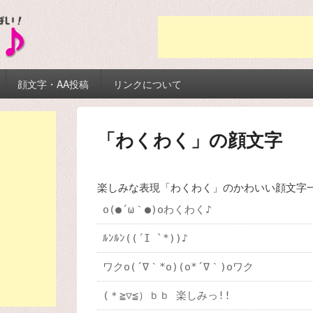
顔文字・AA投稿
リンクについて
「わくわく」の顔文字
楽しみな表現「わくわく」のかわいい顔文字
o(●´ω｀●)oわくわく♪
ﾙﾝﾙﾝ((´I `*))♪
ワクo(´∇｀*o)(o*´∇｀)oワク
(＊≧▽≦）ｂｂ 楽しみっ!!