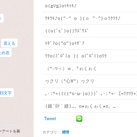
o(≧▽≦)oｩｷｩｷ♪
ネ
ｳｷｳｷ♪o(^-^ o )(ｏ ^-^)ｏﾜｸﾜｸ♪
((o(ﾞεﾞ)o))ｳｽﾞｳｽﾞ
震える
ﾏﾀﾞ?o(^o^)oﾏﾀﾞ?
ため息
ﾜｸo(ﾐﾟﾛﾟﾐo )( oﾐﾟﾛﾟﾐ)oﾜｸ
（*☆▽＜）ｗ。°ゎくゎく
ヮクリ（°心∀°）ヮクリ
顔文字
｡･:*+((((*o･ω･)o)))゜｡･:*+･【+ﾜｸﾜｸ
(嬉´丱｀嬉)…。o★ゎくゎく★о。…
Tweet
ーアートを募
カテゴリ：
感情